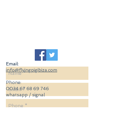
​Email:
info@flyingpigibiza.com
​Phone:
0034 67 68 69 746
whatsapp / signal