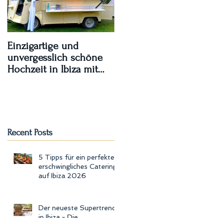
Einzigartige und
Ibiza Hochzeiten -
unvergesslich schöne
kreativ , einzigartig und
Hochzeit in Ibiza mit
bezahlbar !
LOVE TRUCK
Recent Posts
5 Tipps für ein perfektes
erschwingliches Catering
a
auf Ibiza 2026
Der neueste Supertrend
in Ibiza - Die