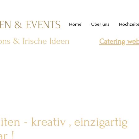
TEN & EVENTS
Home
Über uns
Hochzeit
ions & frische Ideen
Catering webs
ten - kreativ , einzigartig
r !